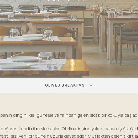
OLIVES BREAKFAST
bahın dinginlikle, güneşle ve fırından gelen sıcak bir kokuyla başladı
doğanın kendi ritmiyle başlar. Otelin girişine yakın, sabah ışığı ağaç
ast, sizi yeni bir güne huzurla davet eder. Mutfaktan gelen tıkırtıl