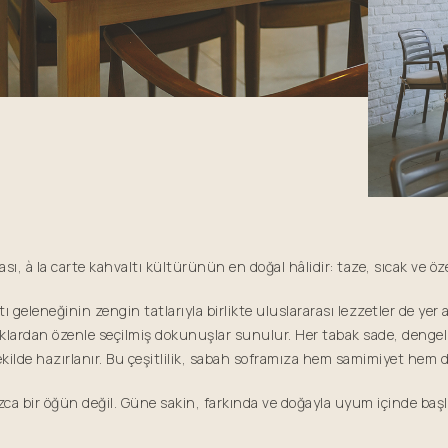
ası, à la carte kahvaltı kültürünün en doğal hâlidir: taze, sıcak ve öze
ı geleneğinin zengin tatlarıyla birlikte uluslararası lezzetler de yer a
aklardan özenle seçilmiş dokunuşlar sunulur. Her tabak sade, dengel
kilde hazırlanır. Bu çeşitlilik, sabah soframıza hem samimiyet hem d
zca bir öğün değil. Güne sakin, farkında ve doğayla uyum içinde başla