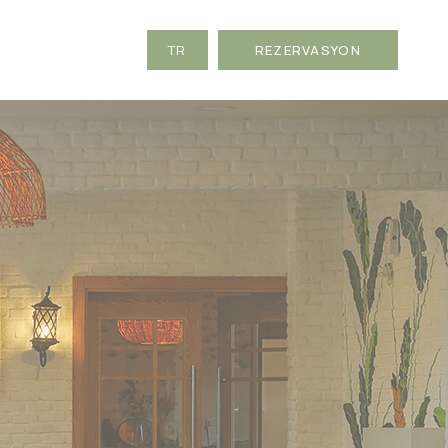
TR
REZERVASYON
EN
DE
RU