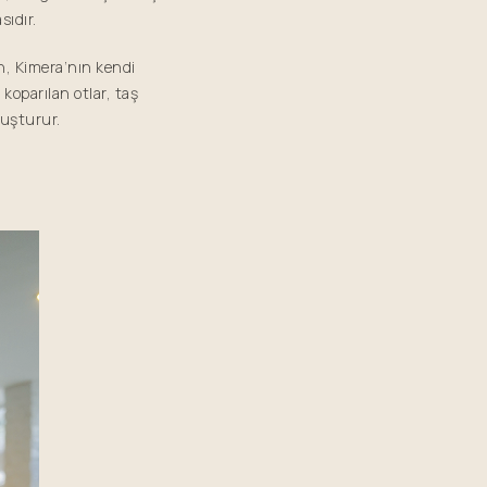
sıdır.
n, Kimera’nın kendi
 koparılan otlar, taş
luşturur.