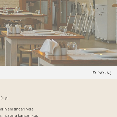
PAYLAŞ
ğı yer.
ların arasından yere
ar, rüzgâra karışan kuş