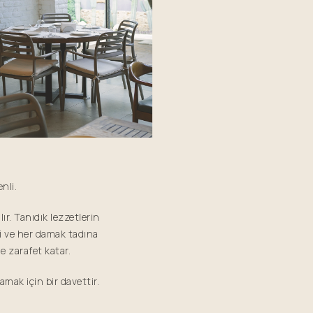
nli.
lır. Tanıdık lezzetlerin
i ve her damak tadına
e zarafet katar.
mak için bir davettir.