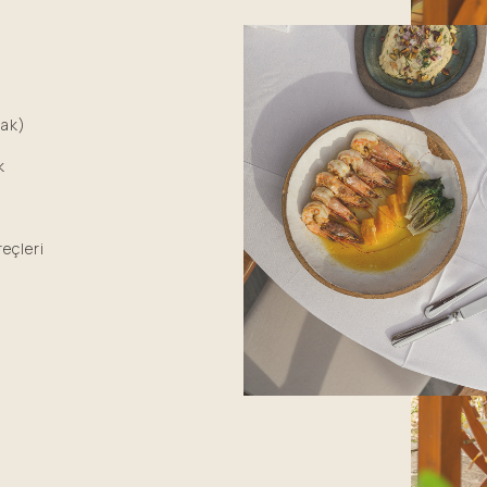
tak)
k
eçleri