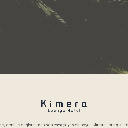
nde, denizle dağların arasında yavaşlayan bir hayat. Kimera Lounge Hot