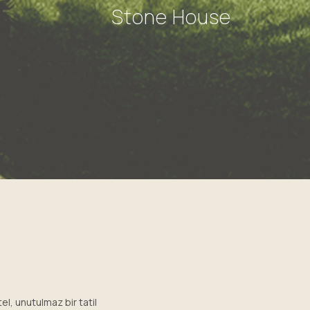
Stone House
el, unutulmaz bir tatil