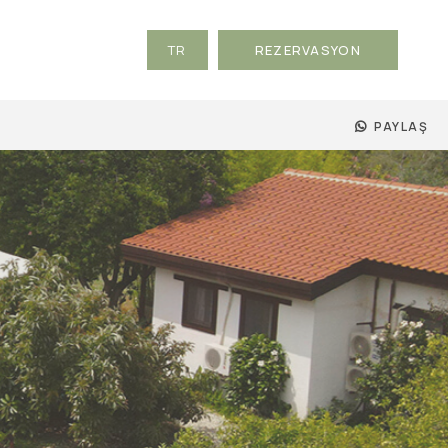
TR
REZERVASYON
EN
PAYLAŞ
DE
RU