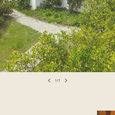
1
/
7