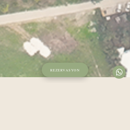
REZERVASYON
ULUPINAR MAH. ÇIRALI SAHIL YOLU 492 KEMER-
ANTALYA
+90 530 517 17 17
INFO@KIMERAHOTEL.COM