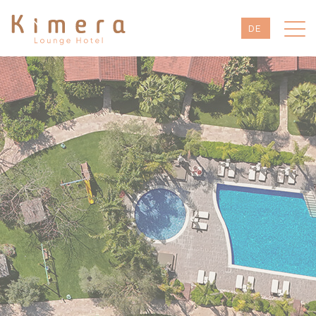
DE
EN
TR
RU