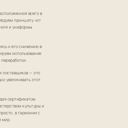
асположенной всего в
следуем принципу «от
стиля и униформы
ясь к его снижению в
зируем использование
 переработки.
х поставщиков — это
но увеличивать этот
адая сертификатом
истерством культуры и
просто, в гармонии с
й мир.