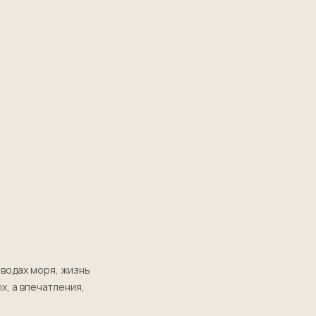
 водах моря, жизнь
х, а впечатления,