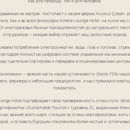
как для природы, так и для человека.
даваемые на завтрак, поступают с нашей фермы Huysuz Çoban, р
теля. Как и во всей философии Kimera Lounge Hotel, на кухне мы 
 От многоразовых банных принадлежностей до натурального тек
сотрудников — каждый выбор отражает наш целостный подход.
иваем потребление электроэнергии, воды, газа и топлива, стрем
 Благодаря полностью цифровой системе управления мы миними
ходы тщательно сортируем и передаём в лицензированные центры
экономики — важная часть нашей устойчивости. Около 70% наши
ели, фермеры и небольшие предприятия, и мы стремимся ежегод
показатель.
ounge Hotel подтверждает свою приверженность этому пути, обл
ертификатом «Sustainable Tourism» (уровень 3), выданными Мин
 нас важнее всего идея, стоящая за этими сертификатами: жить 
дой, и оставить будущим поколениям более чистый и устойчивы