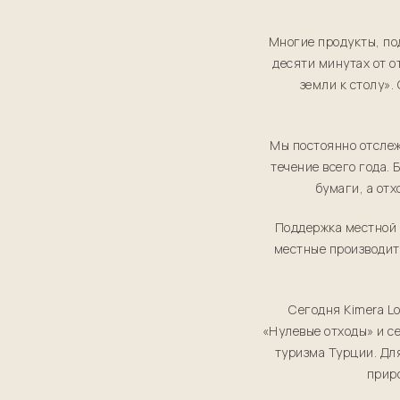
Многие продукты, по
десяти минутах от о
земли к столу».
Мы постоянно отслеж
течение всего года.
бумаги, а от
Поддержка местной 
местные производит
Сегодня Kimera L
«Нулевые отходы» и с
туризма Турции. Для
приро