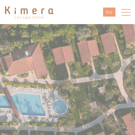
RU
EN
TR
DE