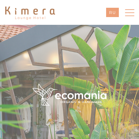
RU
EN
TR
DE